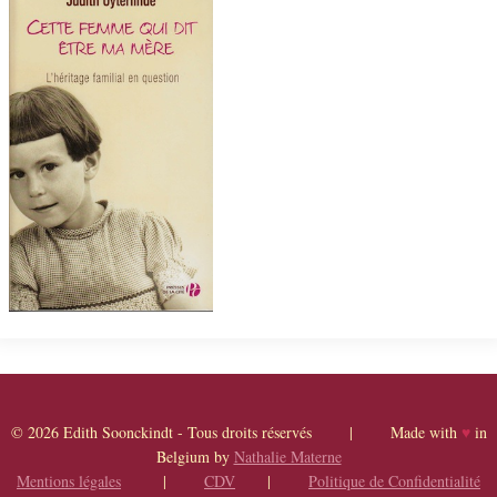
© 2026 Edith Soonckindt - Tous droits réservés | Made with
♥
in
Belgium by
Nathalie Materne
Mentions légales
|
CDV
|
Politique de Confidentialité