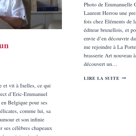
Photo de Emmanuelle Co
GES…
Laurent Herrou une pre
fois chez Eléments de l
éditeur bruxellois, et po
envie d’en découvrir dav
’un
me rejoindre à La Porte
brasserie Art nouveau à 
découvert un…
CONNA
LIRE LA SUITE
VOUS
 et vit à Ixelles, ce qui
LAURE
direct d’Eric-Emmanuel
HERRO
 en Belgique pour ses
?
délicates, comme lui, sa
 humour et son infinie
er ses célèbres chapeaux