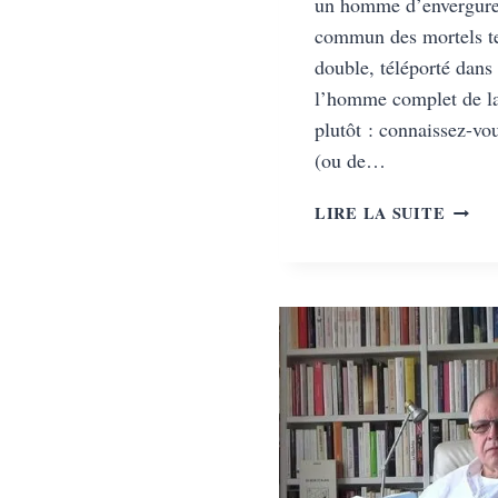
un homme d’envergure 
commun des mortels te
double, téléporté dans 
l’homme complet de la
plutôt : connaissez-v
(ou de…
À L’
LIRE LA SUITE
DE
MAPU
OU
UNE
VIE
DE
PATR
LOWIE
L’HO
AUX
CENT