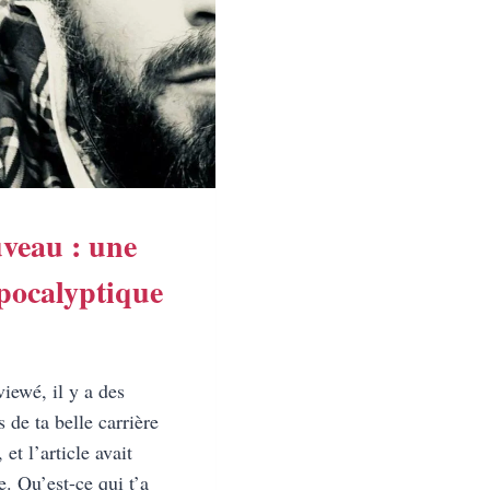
veau : une
apocalyptique
viewé, il y a des
 de ta belle carrière
 et l’article avait
. Qu’est-ce qui t’a