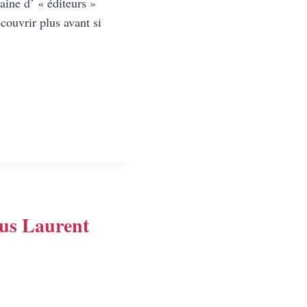
ine d’ « éditeurs »
couvrir plus avant si
BORDAGE
ONS
 !
us Laurent