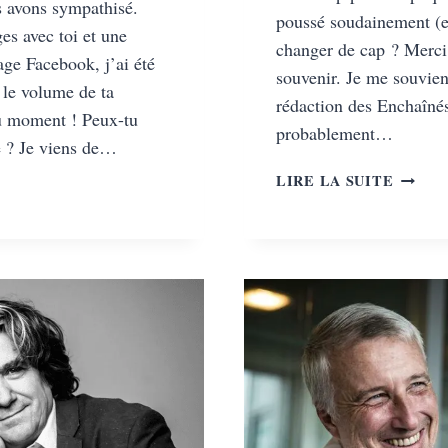
s avons sympathisé.
poussé soudainement (e
s avec toi et une
changer de cap ? Merci
age Facebook, j’ai été
souvenir. Je me souvie
 le volume de ta
rédaction des Enchaînés
du moment ! Peux-tu
probablement…
e ? Je viens de…
LE
LIRE LA SUITE
PPE
MOND
-
NOUVE
N,
:
UNE
EAU
FANTA
E
POST-
APOCA
IUM