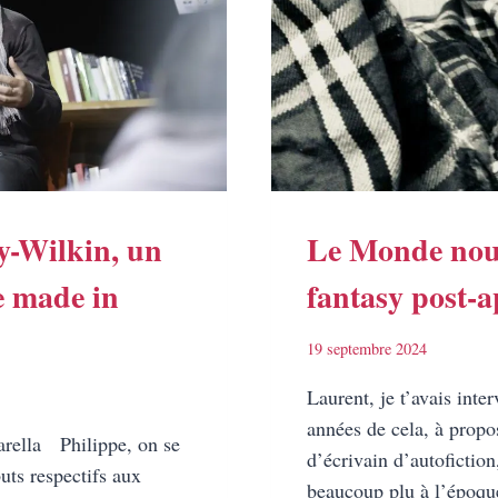
y-Wilkin, un
Le Monde nou
e made in
fantasy post-
19 septembre 2024
Laurent, je t’avais inter
années de cela, à propos
rella Philippe, on se
d’écrivain d’autofiction,
uts respectifs aux
beaucoup plu à l’époque