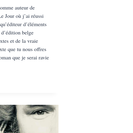
 comme auteur de
e Jour où j’ai réussi
 qu’éditeur d’éléments
 d’édition belge
tes et de la vraie
xte que tu nous offres
roman que je serai ravie
ILLE
UE,
E
ALE ?