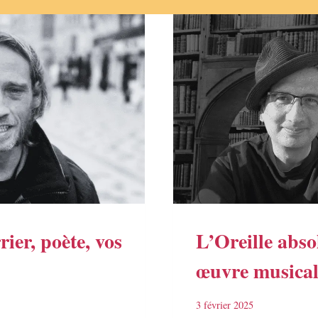
ier, poète, vos
L’Oreille abso
œuvre musical
3 février 2025