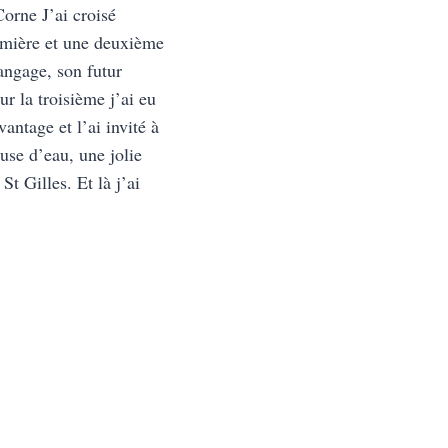
rne J’ai croisé
mière et une deuxième
angage, son futur
ur la troisième j’ai eu
antage et l’ai invité à
use d’eau, une jolie
St Gilles. Et là j’ai
ISSEZ-
NT
U