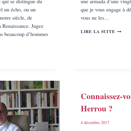
qui se distingue du
une armada d’une vingta
l un écho, ou un
que je vous engage à dé
notre siècle, de
vous ne les…
 Renaissance. Jugez
À L’A
LIRE LA SUITE
ous beaucoup d’hommes
AVEC
LES
ÉDITI
OMBRE
EDERN
ETOS,
Connaissez-vo
ICK
Herrou ?
,
MME
4 décembre 2017