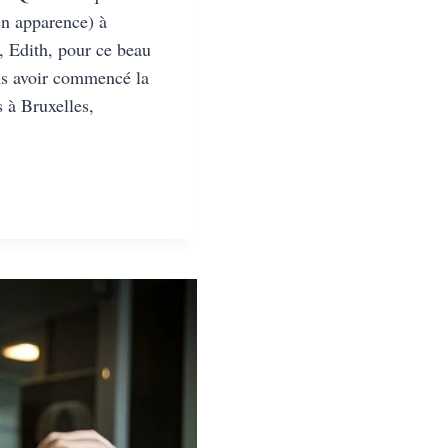
n apparence) à
, Edith, pour ce beau
ns avoir commencé la
 à Bruxelles,
E
AU
SY
LYPTIQUE