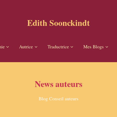
Edith Soonckindt
hie
Autrice
Traductrice
Mes Blogs
News auteurs
Blog Conseil auteurs