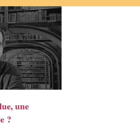
lue, une
e ?