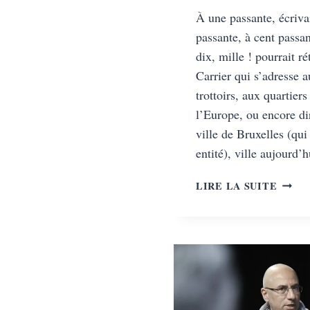
À une passante, écriva
passante, à cent passan
dix, mille ! pourrait r
Carrier qui s’adresse a
trottoirs, aux quartiers
l’Europe, ou encore di
ville de Bruxelles (qu
entité), ville aujourd
JONA
LIRE LA SUITE
CARRI
POÈTE
VOS
PAPIE
!