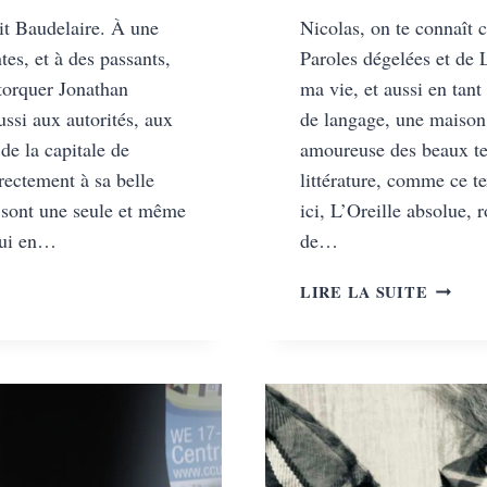
it Baudelaire. À une
Nicolas, on te connaît
tes, et à des passants,
Paroles dégelées et de L
étorquer Jonathan
ma vie, et aussi en tant
ussi aux autorités, aux
de langage, une maison
 de la capitale de
amoureuse des beaux tex
rectement à sa belle
littérature, comme ce te
i sont une seule et même
ici, L’Oreille absolue, 
’hui en…
de…
THAN
L’ORE
LIRE LA SUITE
ER,
ABSOL
,
UNE
ŒUVR
RS
MUSIC