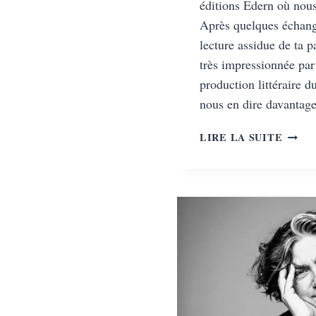
éditions Edern où nou
Après quelques échange
lecture assidue de ta p
très impressionnée par
production littéraire 
nous en dire davantag
PHILI
LIRE LA SUITE
RÉMY
WILKI
UN
COUT
SUISS
MADE
IN
BELG