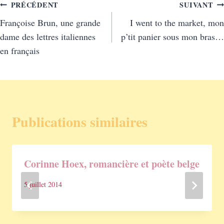
Navigation
PRÉCÉDENT
SUIVANT
Françoise Brun, une grande
I went to the market, mon
de
dame des lettres italiennes
p’tit panier sous mon bras…
l’article
en français
Publications similaires
Corinne Hoex, romancière et poète belge
5 juillet 2014