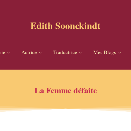
Edith Soonckindt
hie
Autrice
Traductrice
Mes Blogs
La Femme défaite