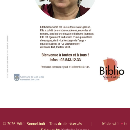
© 2026 Edith Soonckindt - Tous droits réservés | Made with
♥
in
Belgium by
Nathalie Materne