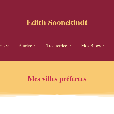
Edith Soonckindt
hie
Autrice
Traductrice
Mes Blogs
Mes villes préférées