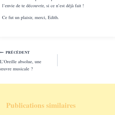
l’envie de te découvrir, si ce n’est déjà fait !
Ce fut un plaisir, merci, Edith.
Navigation
PRÉCÉDENT
L’Oreille absolue, une
de
œuvre musicale ?
l’article
Publications similaires