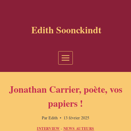
Aller
au
contenu
Edith Soonckindt
Jonathan Carrier, poète, vos
papiers !
Par
Edith
13 février 2025
INTERVIEW
NEWS AUTEURS
-