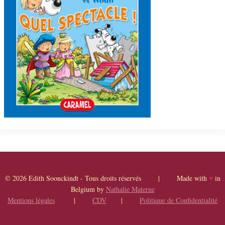
© 2026 Edith Soonckindt - Tous droits réservés | Made with
♥
in
Belgium by
Nathalie Materne
Mentions légales
|
CDV
|
Politique de Confidentialité