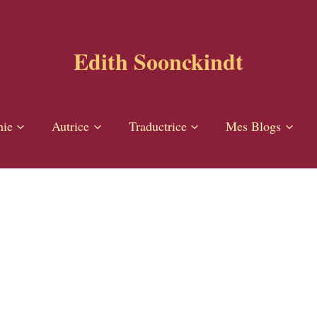
Edith Soonckindt
hie
Autrice
Traductrice
Mes Blogs