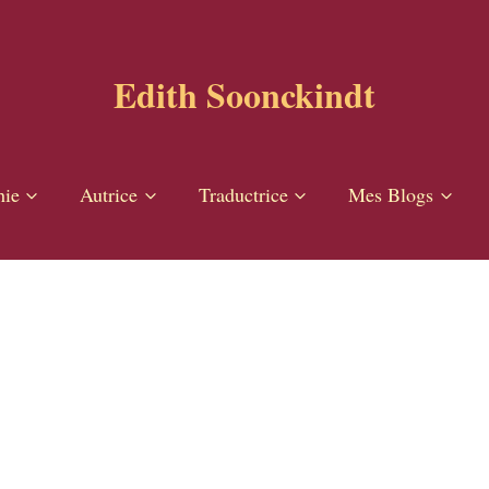
Edith Soonckindt
hie
Autrice
Traductrice
Mes Blogs