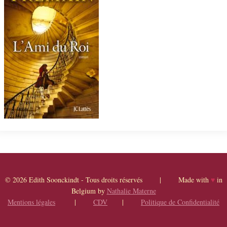
© 2026 Edith Soonckindt - Tous droits réservés | Made with
♥
in
Belgium by
Nathalie Materne
Mentions légales
|
CDV
|
Politique de Confidentialité