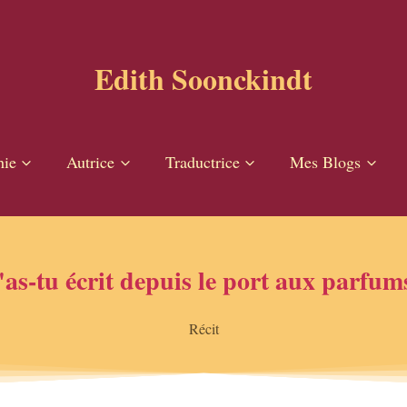
Edith Soonckindt
hie
Autrice
Traductrice
Mes Blogs
as-tu écrit depuis le port aux parfum
Récit