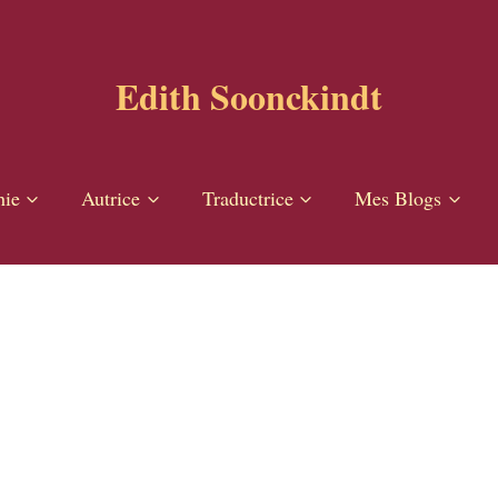
Edith Soonckindt
hie
Autrice
Traductrice
Mes Blogs