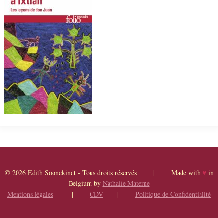
© 2026 Edith Soonckindt - Tous droits réservés | Made with
♥
in
Belgium by
Nathalie Materne
Mentions légales
|
CDV
|
Politique de Confidentialité