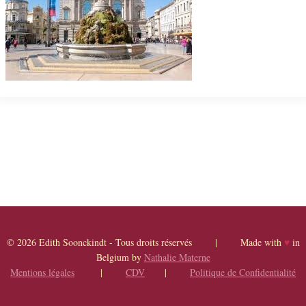
© 2026 Edith Soonckindt - Tous droits réservés | Made with
♥
in
Belgium by
Nathalie Materne
Mentions légales
|
CDV
|
Politique de Confidentialité