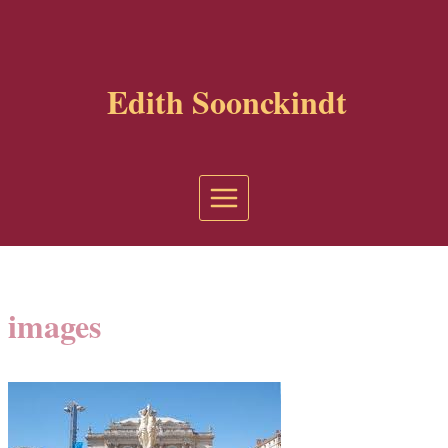
Aller
au
contenu
Edith Soonckindt
images