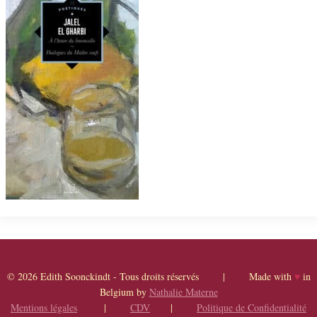
© 2026 Edith Soonckindt - Tous droits réservés | Made with
♥
in
Belgium by
Nathalie Materne
Mentions légales
|
CDV
|
Politique de Confidentialité