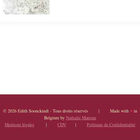
© 2026 Edith Soonckindt - Tous droits réservés | Made with
♥
in
Belgium by
Nathalie Materne
Mentions légales
|
CDV
|
Politique de Confidentialité