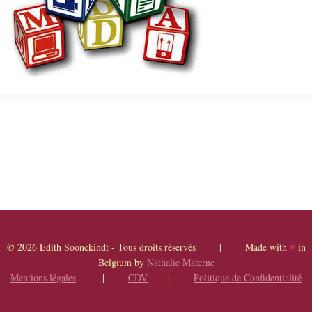
© 2026 Edith Soonckindt - Tous droits réservés | Made with
♥
in
Belgium by
Nathalie Materne
Mentions légales
|
CDV
|
Politique de Confidentialité