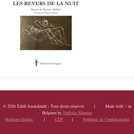
© 2026 Edith Soonckindt - Tous droits réservés | Made with
♥
in
Belgium by
Nathalie Materne
Mentions légales
|
CDV
|
Politique de Confidentialité