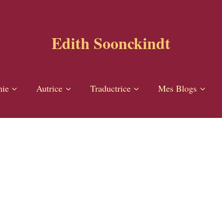
Edith Soonckindt
hie
Autrice
Traductrice
Mes Blogs