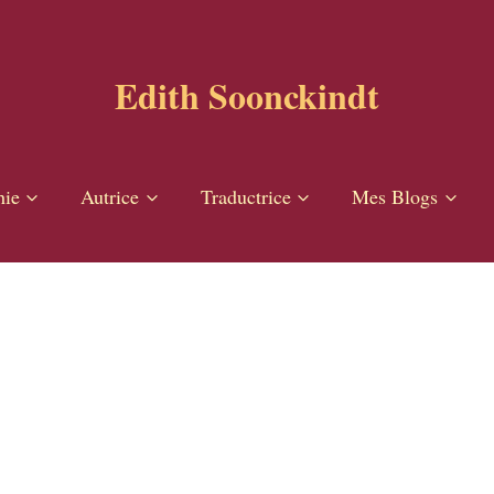
Edith Soonckindt
hie
Autrice
Traductrice
Mes Blogs