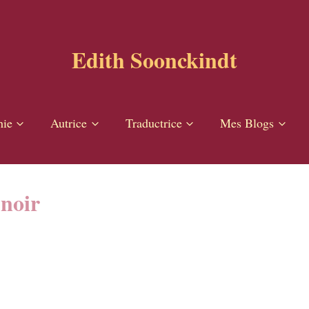
Edith Soonckindt
hie
Autrice
Traductrice
Mes Blogs
 noir