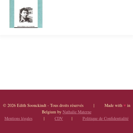
© 2026 Edith Soonckindt - Tous droits réservés | Made with
♥
in
Belgium by
Nathalie Materne
Mentions légales
|
CDV
|
Politique de Confidentialité