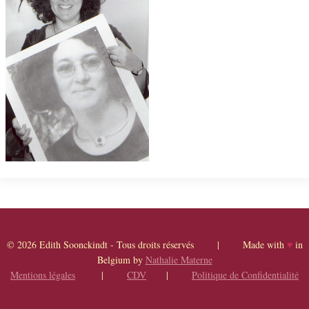
© 2026 Edith Soonckindt - Tous droits réservés | Made with
♥
in
Belgium by
Nathalie Materne
Mentions légales
|
CDV
|
Politique de Confidentialité