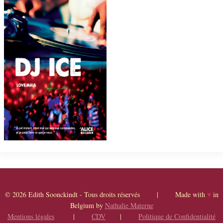
© 2026 Edith Soonckindt - Tous droits réservés | Made with
♥
in
Belgium by
Nathalie Materne
Mentions légales
|
CDV
|
Politique de Confidentialité