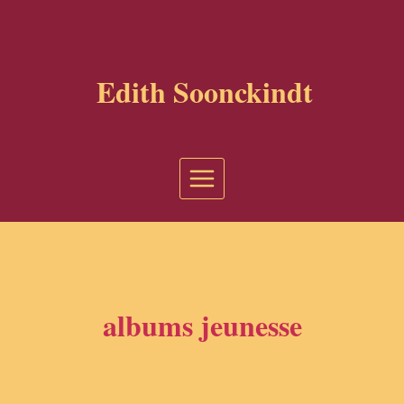
Aller
au
contenu
Edith Soonckindt
albums jeunesse