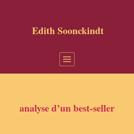
Aller
au
contenu
Edith Soonckindt
analyse d’un best-seller