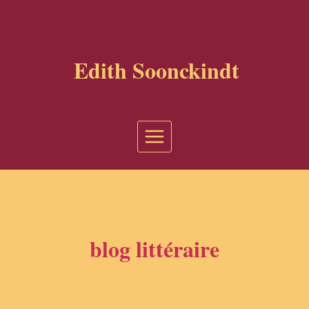
Aller
au
contenu
Edith Soonckindt
blog littéraire