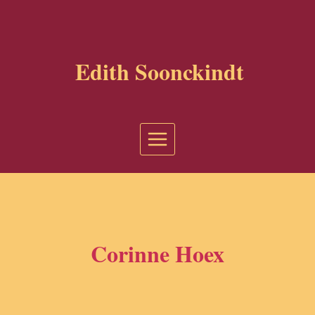
Aller
au
contenu
Edith Soonckindt
Corinne Hoex