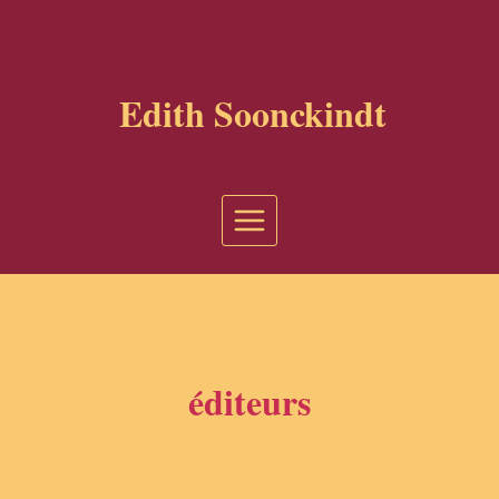
Aller
au
contenu
Edith Soonckindt
éditeurs