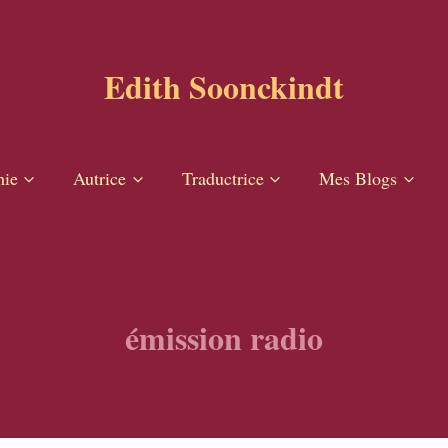
Edith Soonckindt
hie
Autrice
Traductrice
Mes Blogs
émission radio