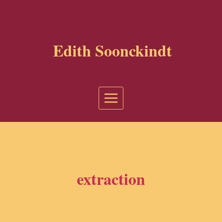
Aller
au
contenu
Edith Soonckindt
extraction