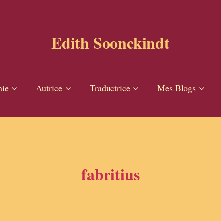
Edith Soonckindt
hie
Autrice
Traductrice
Mes Blogs
fabritius