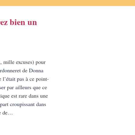
ez bien un
e, mille excuses) pour
ardonneret de Donna
 l’était pas à ce point-
ser par ailleurs que ce
ique est rare dans une
upart croupissant dans
ée de…
NDREZ