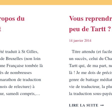
propos du
Vous reprendr
t
peu de Tartt ?
14 janvier 2014
é traduit à St Gilles,
Titre attendu (et facil
e Bruxelles (non loin
un succès, celui du Ch
ne Française tombée là
Tartt qui, de ma part, ne
rès de nombreuses
là ! Je me dois de préci
 marathon de traduction
genre de battage médiat
mois de relecture) à
vie de traducteur, la pl
jour, samedi compris,…
la traduction sous-pay
VOUS
LIRE LA SUITE
ETS
REPRE