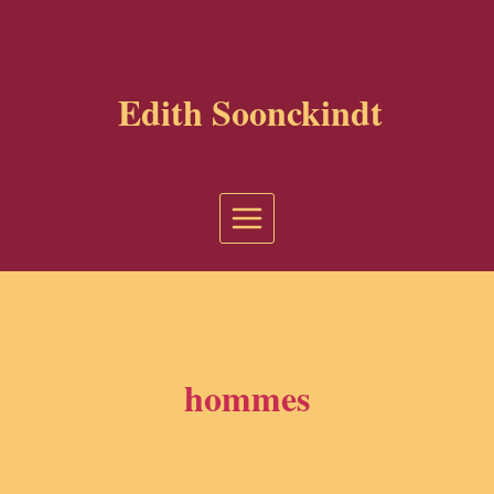
Aller
au
contenu
Edith Soonckindt
hommes