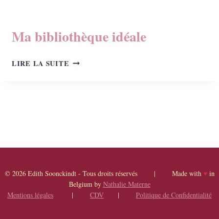
Ma bibliothèque idéale
MA
LIRE LA SUITE
BIBLIOTHÈQUE
IDÉALE
© 2026 Edith Soonckindt - Tous droits réservés | Made with
♥
in
Belgium by
Nathalie Materne
Mentions légales
|
CDV
|
Politique de Confidentialité