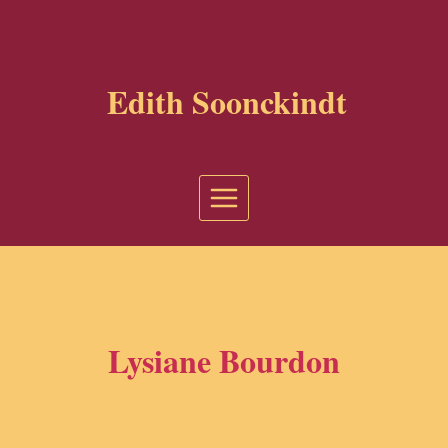
Aller
au
contenu
Edith Soonckindt
Lysiane Bourdon