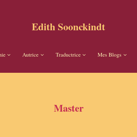
Edith Soonckindt
hie
Autrice
Traductrice
Mes Blogs
Master