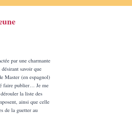
jeune
tactée par une charmante
 désirant savoir que
de Master (en espagnol)
mé faire publier… Je me
dérouler la liste des
mposent, ainsi que celle
s de la guetter au
RE