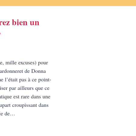
rez bien un
?
le, mille excuses) pour
hardonneret de Donna
e l’était pas à ce point-
iser par ailleurs que ce
tique est rare dans une
lupart croupissant dans
yée de…
ENDREZ