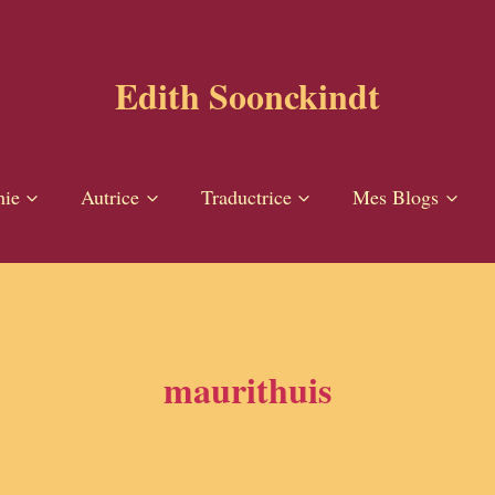
Edith Soonckindt
hie
Autrice
Traductrice
Mes Blogs
maurithuis