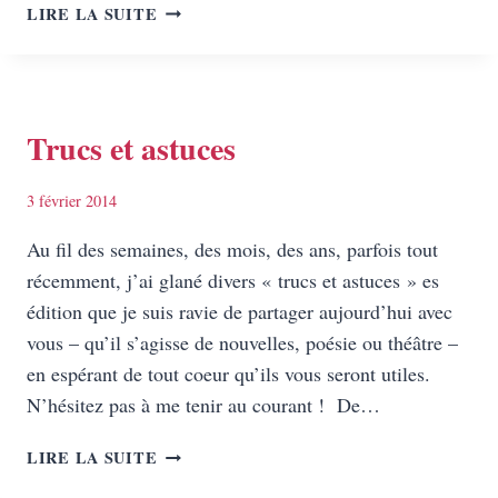
LES
LIRE LA SUITE
SALONS
DU
LIVRE
:
FAUT-
Trucs et astuces
IL
Y
3 février 2014
ALLER
?
Au fil des semaines, des mois, des ans, parfois tout
récemment, j’ai glané divers « trucs et astuces » es
édition que je suis ravie de partager aujourd’hui avec
vous – qu’il s’agisse de nouvelles, poésie ou théâtre –
en espérant de tout coeur qu’ils vous seront utiles.
N’hésitez pas à me tenir au courant ! De…
TRUCS
LIRE LA SUITE
ET