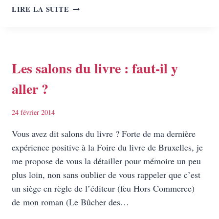
REINE
LIRE LA SUITE
DU
POLAR
DÉJANTÉ,
NADINE
MONFILS
Les salons du livre : faut-il y
A
aller ?
PLUS
D’UN
TOUR
24 février 2014
DANS
SON
Vous avez dit salons du livre ? Forte de ma dernière
SAC
expérience positive à la Foire du livre de Bruxelles, je
!
me propose de vous la détailler pour mémoire un peu
plus loin, non sans oublier de vous rappeler que c’est
un siège en règle de l’éditeur (feu Hors Commerce)
de mon roman (Le Bûcher des…