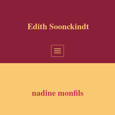
Aller
au
contenu
Edith Soonckindt
nadine monfils