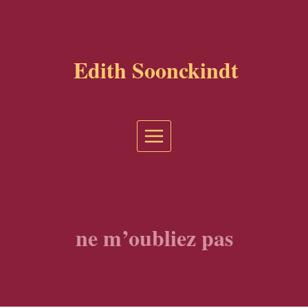
Aller
au
contenu
Edith Soonckindt
ne m’oubliez pas