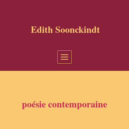
Aller
au
contenu
Edith Soonckindt
poésie contemporaine