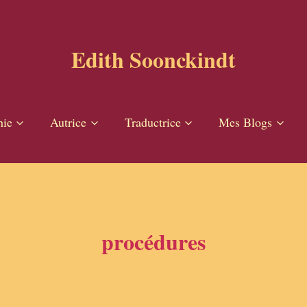
Edith Soonckindt
hie
Autrice
Traductrice
Mes Blogs
procédures