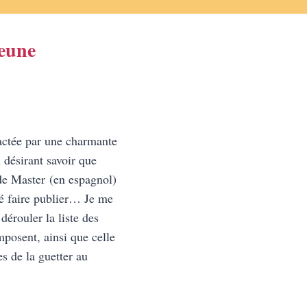
jeune
tactée par une charmante
 désirant savoir que
de Master (en espagnol)
mé faire publier… Je me
dérouler la liste des
mposent, ainsi que celle
s de la guetter au
RE