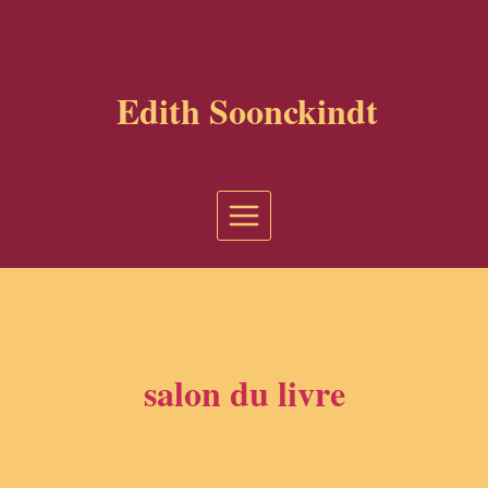
Aller
au
contenu
Edith Soonckindt
salon du livre