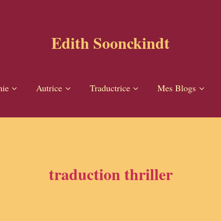
Edith Soonckindt
hie
Autrice
Traductrice
Mes Blogs
traduction thriller