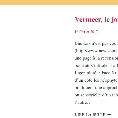
Vermeer, le jo
16 février 2017
Une fois n’est pas cou
(http://www.new.soonc
une page à la recensio
pourrait s’intituler L
Jugez plutôt : Face à u
d’un côté les néophytes
pratiquent une approche
ou sensorielle d’un ta
l’autre…
VERM
LIRE LA SUITE