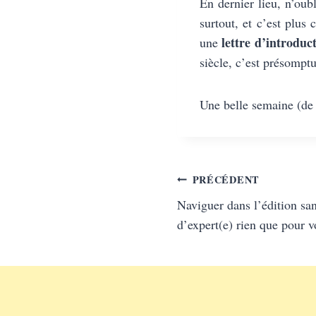
En dernier lieu, n’oub
surtout, et c’est plus
lettre d’introduc
une
siècle, c’est présompt
Une belle semaine (de 
Navigation
PRÉCÉDENT
Naviguer dans l’édition san
de
d’expert(e) rien que pour v
l’article