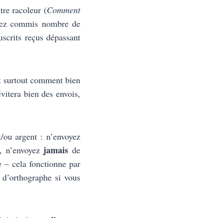
tre racoleur (
Comment
avez commis nombre de
scrits reçus dépassant
t surtout comment bien
vitera bien des envois,
/ou argent : n’envoyez
jamais
é, n’envoyez
de
e – cela fonctionne par
 d’orthographe si vous