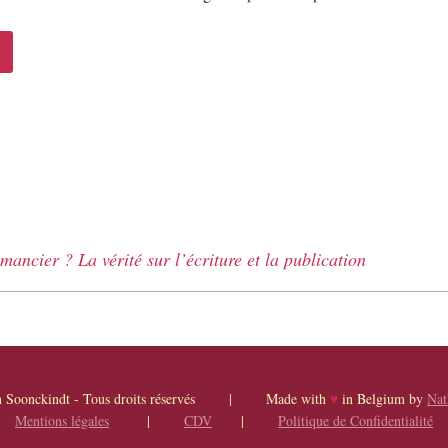
ncier ? La vérité sur l’écriture et la publication
th Soonckindt - Tous droits réservés | Made with
♥
in Belgium by
Nat
Mentions légales
|
CDV
|
Politique de Confidentialité