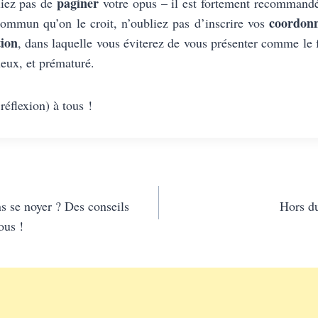
paginer
liez pas de
votre opus – il est fortement recommandé
coordonn
 commun qu’on le croit, n’oubliez pas d’inscrire vos
tion
, dans laquelle vous éviterez de vous présenter comme le 
ueux, et prématuré.
réflexion) à tous !
s se noyer ? Des conseils
Hors du
ous !