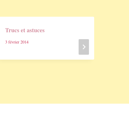
Trucs et astuces
Un pe
XVIIe
3 février 2014
clavie
5 décem