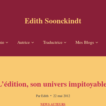
Edith Soonckindt
hie
Autrice
Traductrice
Mes Blogs
L’édition, son univers impitoyable
Par
Edith
22 mai 2012
NEWS AUTEURS