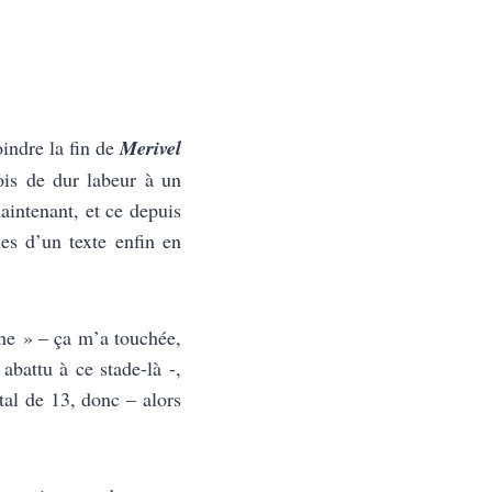
indre la fin de
Merivel
ois de dur labeur à un
maintenant, et ce depuis
nes d’un texte enfin en
che » – ça m’a touchée,
 abattu à ce stade-là -,
tal de 13, donc – alors