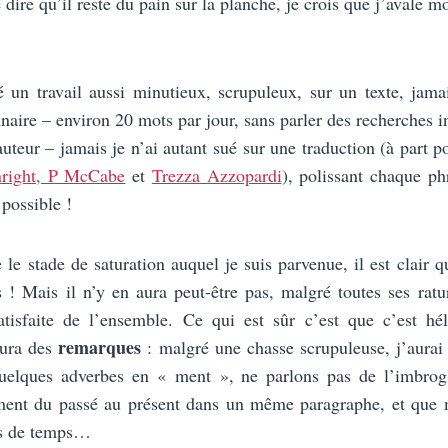
dire qu’il reste du pain sur la planche, je crois que j’avale m
é un travail aussi minutieux, scrupuleux, sur un texte, jama
naire – environ 20 mots par jour, sans parler des recherches i
’auteur – jamais je n’ai autant sué sur une traduction (à part 
right, P McCabe
et
Trezza Azzopardi
), polissant chaque ph
possible !
 le stade de saturation auquel je suis parvenue, il est clair q
es ! Mais il n’y en aura peut-être pas, malgré toutes ses ratu
 satisfaite de l’ensemble. Ce qui est sûr c’est que c’est hé
remarques
 aura des
: malgré une chasse scrupuleuse, j’aurai
uelques adverbes en « ment », ne parlons pas de l’imbrog
rement du passé au présent dans un même paragraphe, et que
ds de temps…