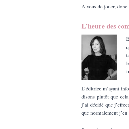
A vous de jouer, don
L’heure des co
E
q
t
l
f
L’éditrice m’ayant inf
disons plutôt que ce
j’ai décidé que j’effe
que normalement j’en fa