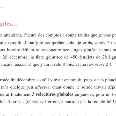
c…
mptes…
n attendant, l’heure des comptes a sonné tandis que je vois po
ui m'emplit d’une joie compréhensible, je crois, après 7 m
aux horaire défiant toute concurrence. Jugez plutôt : je suis 
e 20 décembre, la fière génitrice de 450 feuillets de 28 lig
rançais (aaaaaah) que j’aurai relu 8 fois, et ma réviseuse 2 !
ormée fin décembre « qu’il y avait encore du pain sur la plan
la m’a quelque peu
affectée
, étant donné le solide travail déjà
3 relectures globales
ctuerai finalement
en janvier, pour un to
is 5 ou 6… (cherchez l’erreur, et surtout pas la rentabilité !)