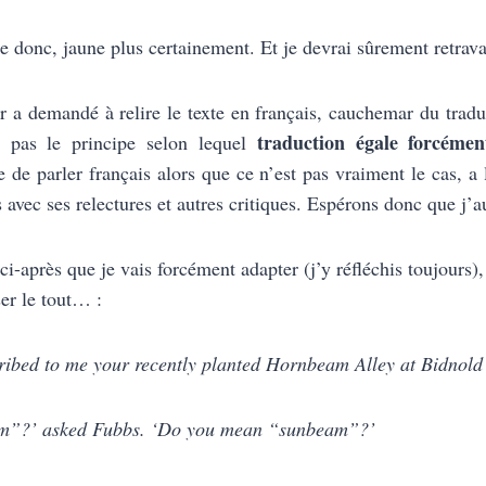
re donc, jaune plus certainement. Et je devrai sûrement retrava
ur a demandé à relire le texte en français, cauchemar du traduc
traduction égale forcémen
 pas le principe selon lequel
 de parler français alors que ce n’est pas vraiment le cas, a 
s avec ses relectures et autres critiques. Espérons donc que j
i-après que je vais forcément adapter (j’y réfléchis toujours),
er le tout… :
cribed to me your recently planted Hornbeam Alley at Bidnol
am”?’ asked Fubbs. ‘Do you mean “sunbeam”?’