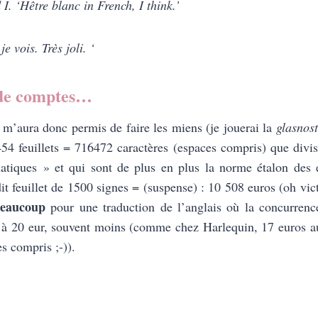
I. ‘Hêtre blanc in French, I think.’
e vois. Très joli. ‘
 de comptes…
n m’aura donc permis de faire les miens (je jouerai la
glasnost
54 feuillets = 716472 caractères (espaces compris) que divi
matiques » et qui sont de plus en plus la norme étalon des 
t feuillet de 1500 signes = (suspense) : 10 508 euros (oh vict
eaucoup
pour une traduction de l’anglais où la concurren
t à 20 eur, souvent moins (comme chez Harlequin, 17 euros au
s compris ;-)).