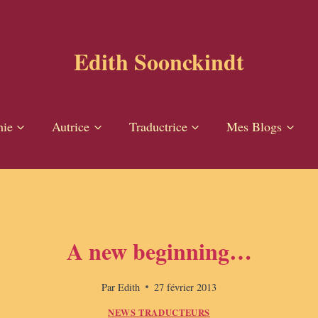
Edith Soonckindt
hie
Autrice
Traductrice
Mes Blogs
A new beginning…
Par
Edith
27 février 2013
NEWS TRADUCTEURS