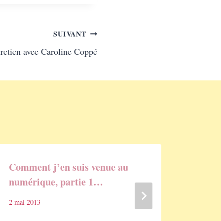
SUIVANT
tretien avec Caroline Coppé
Comment j’en suis venue au
To be 
numérique, partie 1…
autob
2 mai 2013
15 octo