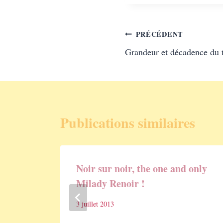
Navigation
PRÉCÉDENT
Grandeur et décadence d
de
l’article
Publications similaires
Noir sur noir, the one and only
Milady Renoir !
3 juillet 2013