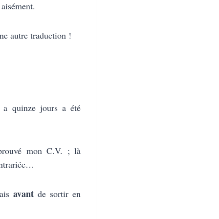
s aisément.
ne autre traduction !
y a quinze jours a été
pprouvé mon C.V. ; là
ontrariée…
avant
çais
de sortir en