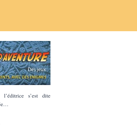
l’éditrice s’est dite
iée…
.