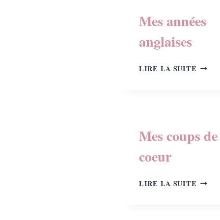
Mes années
anglaises
MES
LIRE LA SUITE
ANNÉ
ANGL
Mes coups de
coeur
MES
LIRE LA SUITE
COUP
DE
COEU