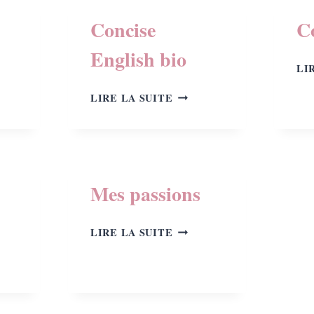
Concise
C
English bio
LI
CONCISE
LIRE LA SUITE
ES
ENGLISH
AISES
BIO
Mes passions
MES
LIRE LA SUITE
PASSIONS
S
R