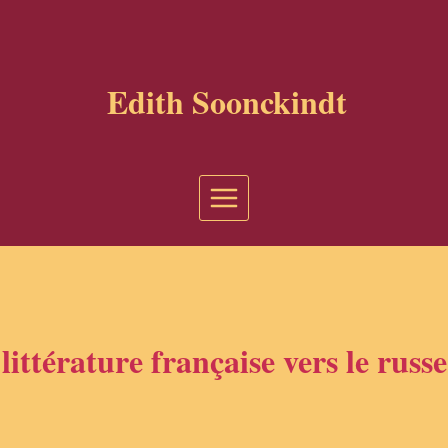
Aller
au
contenu
Edith Soonckindt
littérature française vers le russe